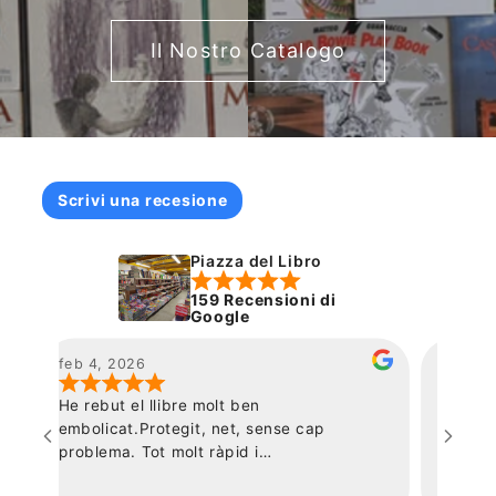
Il Nostro Catalogo
Scrivi una recesione
Piazza del Libro
159 Recensioni di
Google
gen 23, 2026
gen 21,
Libro perfetto e consegnato in tempi
Ottima l
giusti. Grazie :)