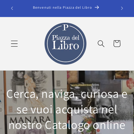
Vai
Sfoglia
direttamente
Benvenuti nella Piazza del Libro
ai contenuti
Carrello
Cerca, naviga, curiosa e
se vuoi acquista nel
nostro Catalogo online