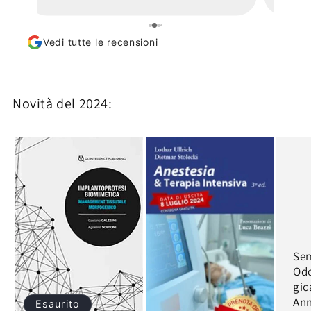
Vedi tutte le recensioni
Novità del 2024:
Sem
Od
gic
Ann
Esaurito