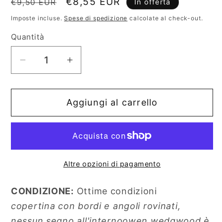
Prezzo
Prezzo
€8,55 EUR
€9,50 EUR
In offerta
di
scontato
Imposte incluse.
Spese di spedizione
calcolate al check-out.
listino
Quantità
Diminuisci
Aumenta
quantità
quantità
per
per
Aggiungi al carrello
Cannella
Cannella
E
E
Polvere
Polvere
Da
Da
Sparo
Sparo
Altre opzioni di pagamento
CONDIZIONE:
Ottime condizioni
copertina con bordi e angoli rovinati,
nessun segno all'internoowen wedgwood è