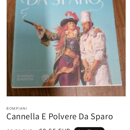
Apri
contenuti
multimediali
BOMPIANI
1
Cannella E Polvere Da Sparo
in
finestra
modale