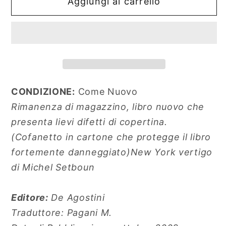
Aggiungi al carrello
New
New
York
York
Vertigo
Vertigo
CONDIZIONE:
Come Nuovo
Rimanenza di magazzino, libro nuovo che
presenta lievi difetti di copertina.
(Cofanetto in cartone che protegge il libro
fortemente danneggiato)New York vertigo
di Michel Setboun
Editore:
De Agostini
Traduttore: Pagani M.