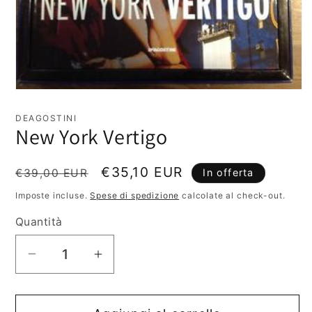
Apri
contenuti
multimediali
DEAGOSTINI
1
New York Vertigo
in
finestra
modale
Prezzo
Prezzo
€35,10 EUR
€39,00 EUR
In offerta
di
scontato
Imposte incluse.
Spese di spedizione
calcolate al check-out.
listino
Quantità
Diminuisci
Aumenta
quantità
quantità
per
per