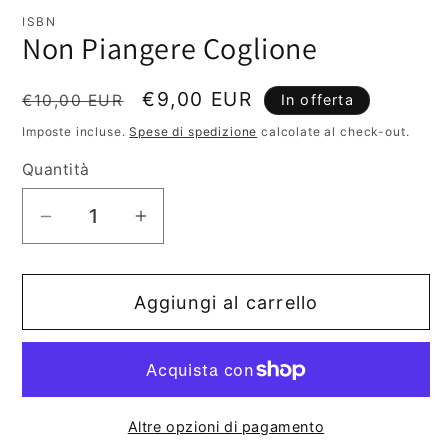
contenuti
multimediali
ISBN
1
Non Piangere Coglione
in
finestra
modale
Prezzo
Prezzo
€9,00 EUR
€10,00 EUR
In offerta
di
scontato
Imposte incluse.
Spese di spedizione
calcolate al check-out.
listino
Quantità
Diminuisci
Aumenta
quantità
quantità
per
per
Aggiungi al carrello
Non
Non
Piangere
Piangere
Coglione
Coglione
Altre opzioni di pagamento