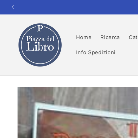
Vai
direttamente
ai contenuti
Home
Ricerca
Cat
Info Spedizioni
Passa alle
informazioni
sul prodotto