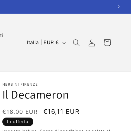
ti
P
Carrello
Accedi
Italia | EUR €
a
e
s
e
/
NERBINI FIRENZE
Il Decameron
A
r
Prezzo
Prezzo
€16,11 EUR
e
€18,00 EUR
di
scontato
a
In offerta
listino
g