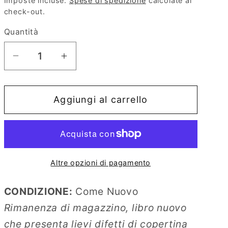
Imposte incluse.
Spese di spedizione
calcolate al
e
check-out.
o
Quantità
g
r
Diminuisci
Aumenta
quantità
quantità
a
per
per
f
Aggiungi al carrello
Il
Il
i
Decameron
Decameron
c
a
Altre opzioni di pagamento
CONDIZIONE:
Come Nuovo
Rimanenza di magazzino, libro nuovo
che presenta lievi difetti di copertina