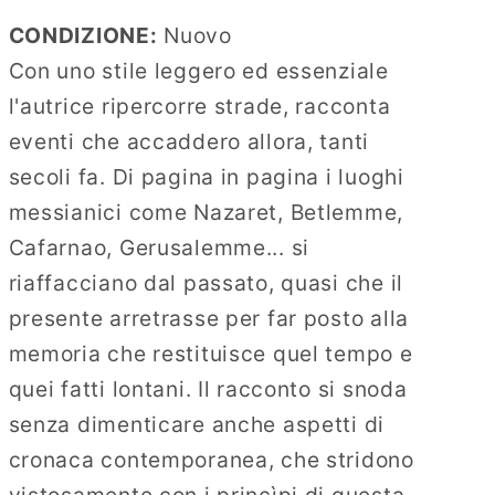
Il
Il
CONDIZIONE:
Nuovo
Vangelo
Vangelo
Oggi
Oggi
Con uno stile leggero ed essenziale
l'autrice ripercorre strade, racconta
eventi che accaddero allora, tanti
secoli fa. Di pagina in pagina i luoghi
messianici come Nazaret, Betlemme,
Cafarnao, Gerusalemme... si
riaffacciano dal passato, quasi che il
presente arretrasse per far posto alla
memoria che restituisce quel tempo e
quei fatti lontani. Il racconto si snoda
senza dimenticare anche aspetti di
cronaca contemporanea, che stridono
vistosamente con i princìpi di questa