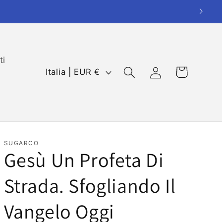
ti
P
Carrello
Accedi
Italia | EUR €
a
e
s
e
/
SUGARCO
Gesù Un Profeta Di
A
r
Strada. Sfogliando Il
e
Vangelo Oggi
a
g