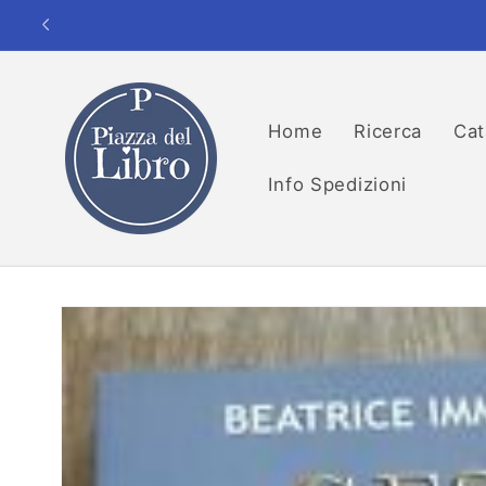
Vai
direttamente
ai contenuti
Home
Ricerca
Cat
Info Spedizioni
Passa alle
informazioni
sul prodotto