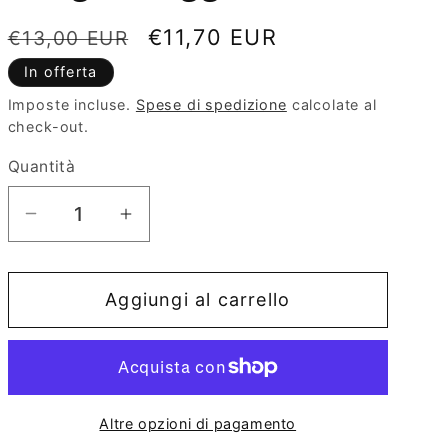
e
Prezzo
Prezzo
€11,70 EUR
€13,00 EUR
o
di
scontato
In offerta
g
listino
Imposte incluse.
Spese di spedizione
calcolate al
r
check-out.
a
Quantità
f
i
Diminuisci
Aumenta
c
quantità
quantità
a
per
per
Aggiungi al carrello
Gesù
Gesù
Un
Un
Profeta
Profeta
Di
Di
Strada.
Strada.
Altre opzioni di pagamento
Sfogliando
Sfogliando