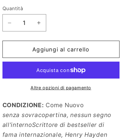
e
Quantità
o
Diminuisci
Aumenta
g
quantità
quantità
r
per
per
a
Aggiungi al carrello
La
La
f
Verita
Verita
i
E
E
Altre
Altre
c
Bugie
Bugie
a
Altre opzioni di pagamento
CONDIZIONE:
Come Nuovo
senza sovracopertina, nessun segno
all'internoScrittore di bestseller di
fama internazionale, Henry Hayden