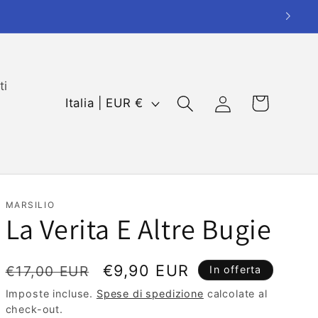
ti
P
Carrello
Accedi
Italia | EUR €
a
e
s
e
/
MARSILIO
La Verita E Altre Bugie
A
r
Prezzo
Prezzo
€9,90 EUR
e
€17,00 EUR
In offerta
di
scontato
a
Imposte incluse.
Spese di spedizione
calcolate al
check-out.
listino
g