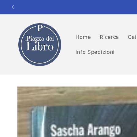
Vai
direttamente
ai contenuti
Home
Ricerca
Cat
Info Spedizioni
Passa alle
informazioni
sul prodotto