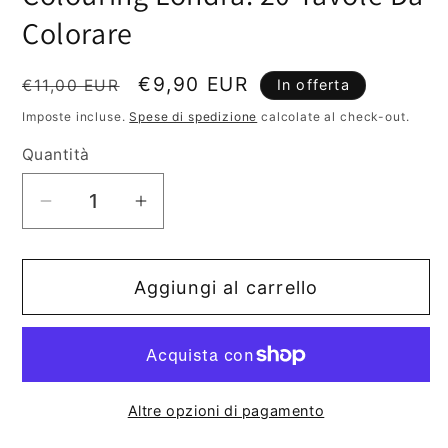
finestra
Colorare
modale
Prezzo
Prezzo
€9,90 EUR
€11,00 EUR
In offerta
di
scontato
Imposte incluse.
Spese di spedizione
calcolate al check-out.
listino
Quantità
Diminuisci
Aumenta
quantità
quantità
per
per
Aggiungi al carrello
Colouring
Colouring
Londra.
Londra.
20
20
Tavole
Tavole
Da
Da
Altre opzioni di pagamento
Colorare
Colorare