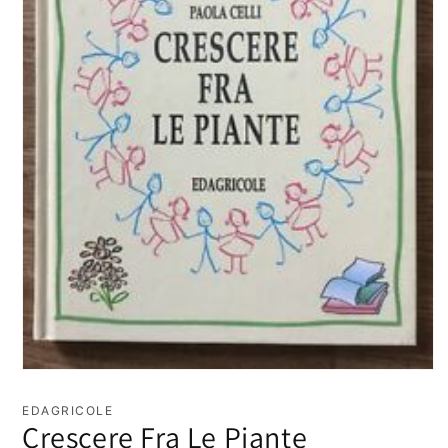
Apri
contenuti
multimediali
EDAGRICOLE
1
Crescere Fra Le Piante
in