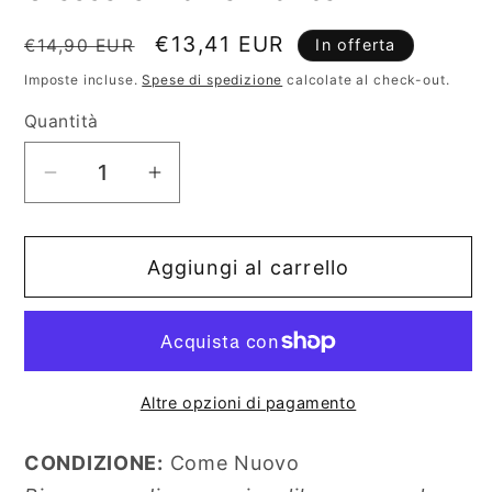
finestra
modale
Prezzo
Prezzo
€13,41 EUR
€14,90 EUR
In offerta
di
scontato
Imposte incluse.
Spese di spedizione
calcolate al check-out.
listino
Quantità
Diminuisci
Aumenta
quantità
quantità
per
per
Aggiungi al carrello
Crescere
Crescere
Fra
Fra
Le
Le
Piante
Piante
Altre opzioni di pagamento
CONDIZIONE:
Come Nuovo