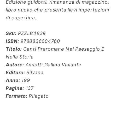
Edizione guidotti. rimanenza di magazzino,
Gallina
Gallina
Violante
Violante
libro nuovo che presenta lievi imperfezioni
Silvana,
Silvana,
di copertina.
Sku:
PZZLB4839
ISBN:
9788836604760
Titolo:
Genti Preromane Nel Paesaggio E
Nella Storia
Autore:
Amiotti Gallina Violante
Editore:
Silvana
Anno:
199
Pagine:
137
Formato:
Rilegato