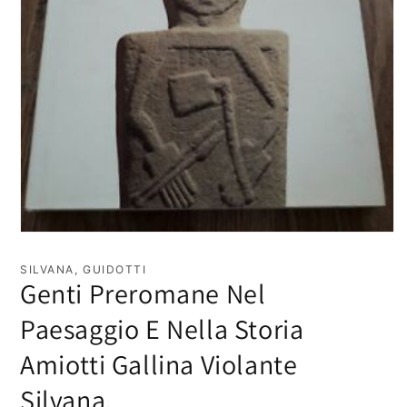
Apri
contenuti
multimediali
SILVANA, GUIDOTTI
1
Genti Preromane Nel
in
finestra
Paesaggio E Nella Storia
modale
Amiotti Gallina Violante
Silvana,