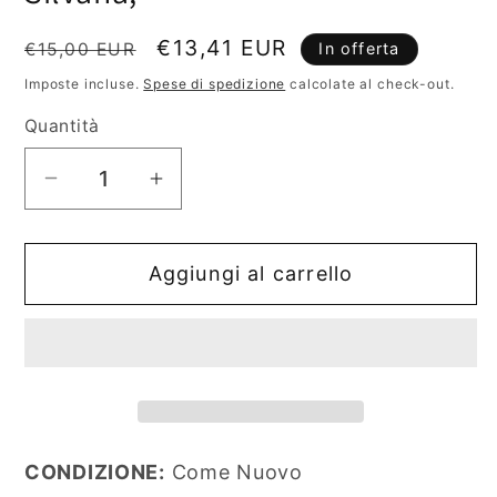
Prezzo
Prezzo
€13,41 EUR
€15,00 EUR
In offerta
di
scontato
Imposte incluse.
Spese di spedizione
calcolate al check-out.
listino
Quantità
Diminuisci
Aumenta
quantità
quantità
per
per
Aggiungi al carrello
Genti
Genti
Preromane
Preromane
Nel
Nel
Paesaggio
Paesaggio
E
E
Nella
Nella
Storia
Storia
CONDIZIONE:
Come Nuovo
Amiotti
Amiotti