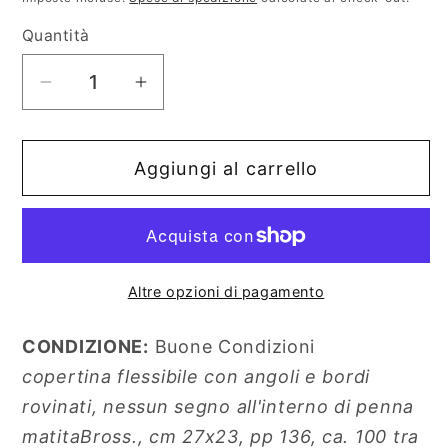
listino
Quantità
Diminuisci
Aumenta
quantità
quantità
per
per
Aggiungi al carrello
Arte
Arte
Borghese
Borghese
Nella
Nella
Russia
Russia
Zarista
Zarista
Altre opzioni di pagamento
(1812-
(1812-
1851).
1851).
CONDIZIONE:
Buone Condizioni
Catalogo
Catalogo
copertina flessibile con angoli e bordi
Della
Della
Mostra
Mostra
rovinati, nessun segno all'interno di penna
(Monza,
(Monza,
matitaBross., cm 27x23, pp 136, ca. 100 tra