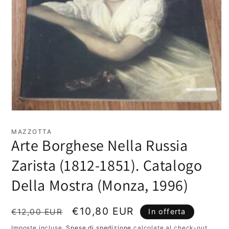
Apri
contenuti
multimediali
MAZZOTTA
1
Arte Borghese Nella Russia
in
finestra
Zarista (1812-1851). Catalogo
modale
Della Mostra (Monza, 1996)
Prezzo
Prezzo
€10,80 EUR
€12,00 EUR
In offerta
di
scontato
Imposte incluse.
Spese di spedizione
calcolate al check-out.