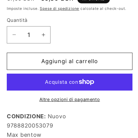
di
scontato
Imposte incluse.
Spese di spedizione
calcolate al check-out.
listino
Quantità
Diminuisci
Aumenta
quantità
quantità
per
per
Aggiungi al carrello
Il
Il
Profanatore
Profanatore
Altre opzioni di pagamento
CONDIZIONE:
Nuovo
9788820053079
Max bentow