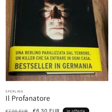
Apri
contenuti
multimediali
SPERLING
1
Il Profanatore
in
finestra
modale
Prezzo
Prezzo
€6,30 EUR
€7,00 EUR
In offerta