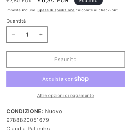
Prezzo
Prezzo
€6,30 EUR
€7,50 EUR
Esaurito
di
scontato
Imposte incluse.
Spese di spedizione
calcolate al check-out.
listino
Quantità
Diminuisci
Aumenta
quantità
quantità
per
per
Esaurito
Damned
Damned
Altre opzioni di pagamento
CONDIZIONE:
Nuovo
9788820051679
Claudia Palumbo