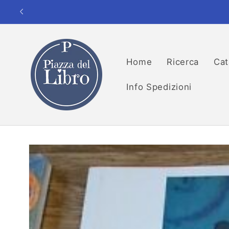
Vai
direttamente
ai contenuti
Home
Ricerca
Cat
Info Spedizioni
Passa alle
informazioni
sul prodotto