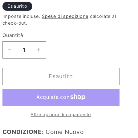
di
scontato
Esaurito
e
listino
Imposte incluse.
Spese di spedizione
calcolate al
o
check-out.
g
Quantità
r
a
Diminuisci
Aumenta
f
quantità
quantità
i
per
per
c
Esaurito
Picasso
Picasso
a
Miro
Miro
Dali
Dali
Giovani
Giovani
E
E
Altre opzioni di pagamento
Arrabbiati
Arrabbiati
CONDIZIONE:
Come Nuovo