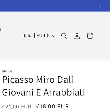
ti
P
Carrello
Accedi
Italia | EUR €
a
e
s
e
/
SKIRA
Picasso Miro Dali
A
r
Giovani E Arrabbiati
e
a
Prezzo
Prezzo
€18,00 EUR
€21,00 EUR
g