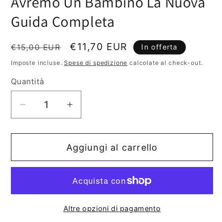
Avremo Un Bambino La Nuova
in
finestra
Guida Completa
modale
Prezzo
Prezzo
€11,70 EUR
€15,00 EUR
In offerta
di
scontato
Imposte incluse.
Spese di spedizione
calcolate al check-out.
listino
Quantità
Diminuisci
Aumenta
quantità
quantità
per
per
Aggiungi al carrello
Avremo
Avremo
Un
Un
Bambino
Bambino
La
La
Nuova
Nuova
Altre opzioni di pagamento
Guida
Guida